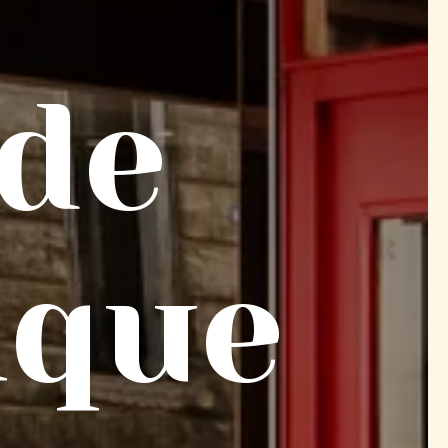
 de
ique