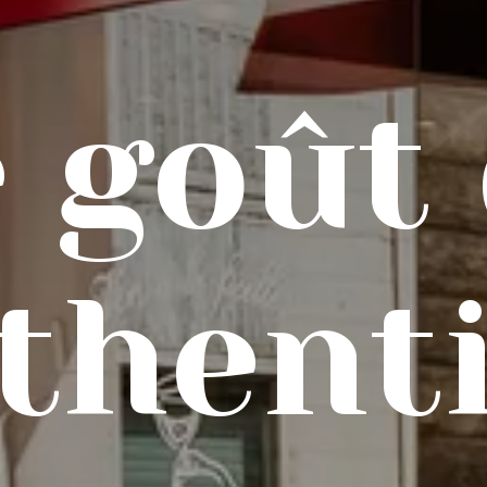
 goût
uthent